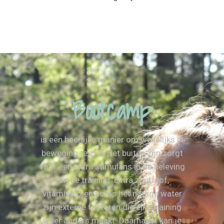
Bootcamp
is een heerlijke manier om wekelijks in
beweging te zijn. Het buiten zijn zorgt
voor een extra stimulans in de beleving
van de training. Extra zuurstof,
vitamine D en soms het nodige water
zijn externe factoren die elke training
weer anders maakt. Daarnaast kan je