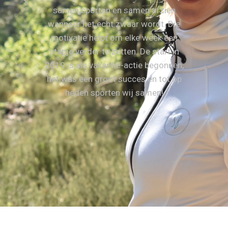
samen sporten en samen afzien
wanneer het echt zwaar wordt. Die
motivatie helpt om elke week een
stapje verder te zetten. De start in
2019 is als vakantie-actie begonnen,
het was een groot succes en tot op
heden sporten wij samen!