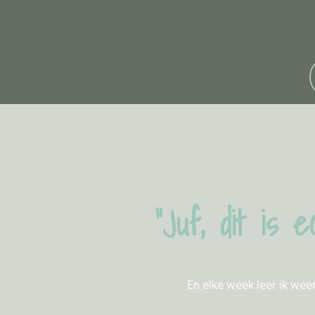
“Juf, dit is 
En elke week leer ik wee