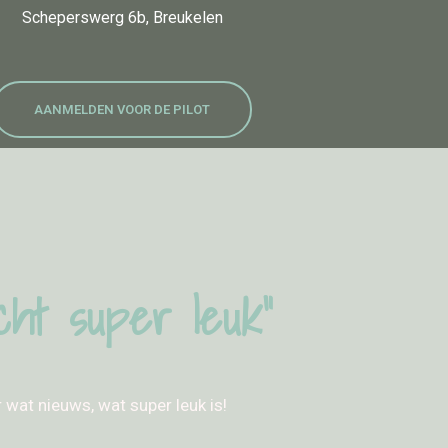
Scheperswerg 6b, Breukelen
AANMELDEN VOOR DE PILOT
echt super leuk”
r wat nieuws, wat super leuk is!