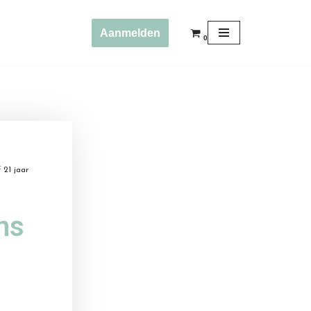
Aanmelden
0
21 jaar
ns