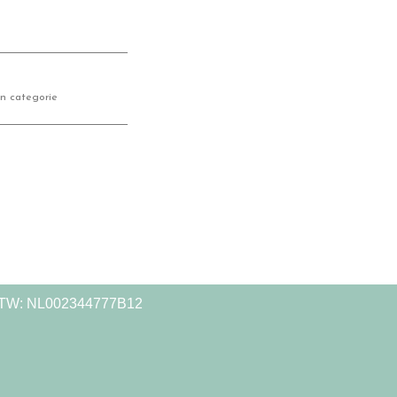
n categorie
TW: NL002344777B12